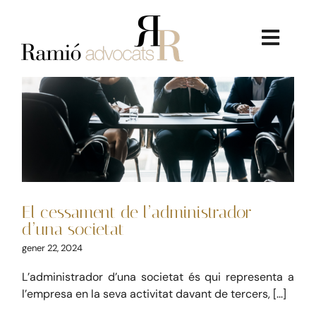
Skip
to
content
Toggl
El cessament de
Navig
l’administrador d’una
societat
Mercantil
La Firma
El cessament de l’administrador
Serveis Jurídics
d’una societat
gener 22, 2024
Dret Immobiliari
L’administrador d’una societat és qui representa a
l’empresa en la seva activitat davant de tercers, [...]
Consultoria Econòmica