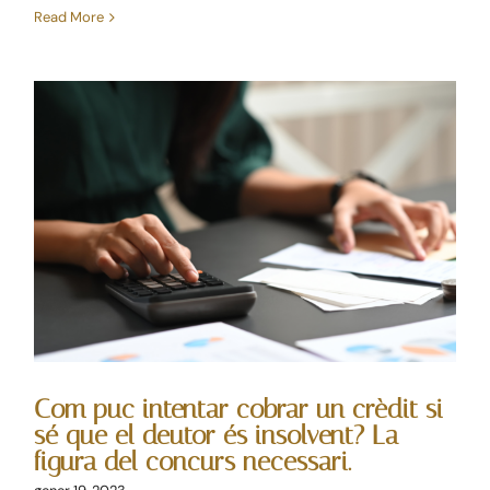
Read More
Blog
Contacte
Com puc intentar cobrar un
crèdit si sé que el deutor
és insolvent? La figura del
concurs necessari.
Mercantil
Com puc intentar cobrar un crèdit si
sé que el deutor és insolvent? La
figura del concurs necessari.