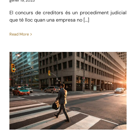
gener 19, 2023
El concurs de creditors és un procediment judicial
que té lloc quan una empresa no [...]
Read More
Mesures de suport a
l’activitat econòmica
desenvolupada en locals
de negoci arrendats
Mercantil
Noticies