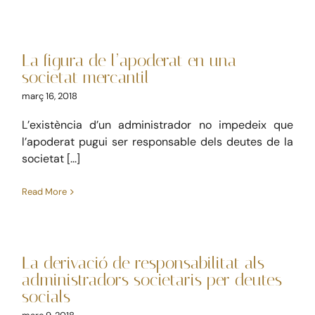
La figura de l’apoderat en
una societat mercantil
La figura de l’apoderat en una
Mercantil
societat mercantil
març 16, 2018
L’existència d’un administrador no impedeix que
l’apoderat pugui ser responsable dels deutes de la
societat [...]
La derivació de
Read More
responsabilitat als
administradors societaris
per deutes socials
La derivació de responsabilitat als
administradors societaris per deutes
Civil
Mercantil
socials