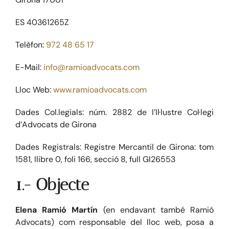
ES 40361265Z
BLOG
Telèfon:
972 48 65 17
CONTACTE
E-Mail:
info@ramioadvocats.com
Lloc Web:
www.ramioadvocats.com
Dades Col.legials: núm. 2882 de l’Il·lustre Col·legi
d’Advocats de Girona
Dades Registrals: Registre Mercantil de Girona: tom
1581, llibre 0, foli 166, secció 8, full GI26553
1.- Objecte
Elena Ramió Martín
(en endavant també Ramió
Advocats) com responsable del lloc web, posa a