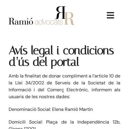
Skip
to
content
Toggl
Navig
Avís legal i condicions
d’ús del portal
LA FIRMA
Amb la finalitat de donar compliment a l’article 10 de
la Llei 34/2002 de Serveis de la Societat de la
SERVEIS JURÍDICS
Informació i del Comerç Electrònic, informem als
usuaris de les nostres dades:
DRET IMMOBILIARI
Denominació Social: Elena Ramió Martín
Domicili Social: Plaça de la Independència 12b,
CONSULTORIA ECONÒMICA
Girona 17001