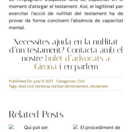
moment d’atorgar el testament. Així, el legitimat per
exercitar l’acció de nul·litat del testament ha de
provar de forma concloent l’absència de capacitat
mental.
Necessites ajuda en la nul·litat
d’un testament?
Contacta amb el
nostre
bufet d’advocats a
Girona
i
en parlem
Published On: juny 9, 2017
Categories:
Civil
Tags:
dret civil
,
herència
,
nul·litat de testament
,
testament
Related Posts