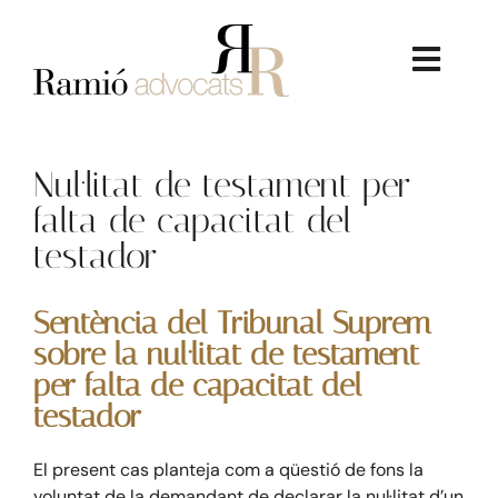
Skip
to
content
Toggl
Navig
Nul·litat de testament per
falta de capacitat del
testador
La Firma
Sentència del Tribunal Suprem
Serveis Jurídics
sobre la nul·litat de testament
per falta de capacitat del
testador
Dret Immobiliari
E
l present cas planteja com a qüestió de fons la
Consultoria Econòmica
voluntat de la demandant de declarar la nul·litat d’un