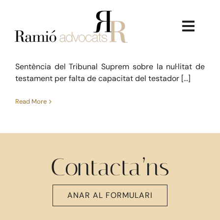
Skip
testador
to
Nul·litat de testament per falta de
Civil
content
Toggl
capacitat del testador
juny 9, 2017
Navig
Sentència del Tribunal Suprem sobre la nul·litat de
testament per falta de capacitat del testador [...]
Read More
La Firma
Serveis Jurídics
Contacta’ns
Dret Immobiliari
ANAR AL FORMULARI
Consultoria Econòmica