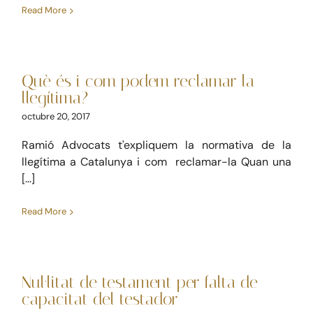
Read More
Què és i com podem
BLOG
reclamar la llegítima?
Què és i com podem reclamar la
Civil
CONTACTE
llegítima?
octubre 20, 2017
Ramió Advocats t'expliquem la normativa de la
llegítima a Catalunya i com reclamar-la Quan una
[...]
Read More
Nul·litat de testament per
falta de capacitat del
testador
Nul·litat de testament per falta de
Civil
capacitat del testador