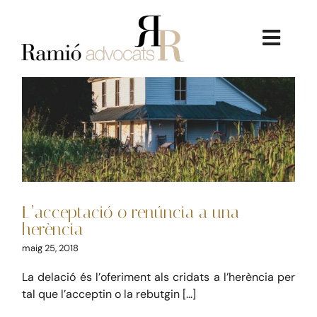
Skip
to
content
Toggl
Navig
L’acceptació o renúncia a
una herència
Civil
LA FIRMA
L’acceptació o renúncia a una
SERVEIS JURÍDICS
herència
maig 25, 2018
DRET IMMOBILIARI
La delació és l’oferiment als cridats a l’herència per
tal que l’acceptin o la rebutgin [...]
CONSULTORIA ECONÒMICA