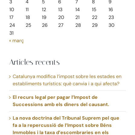
3
4
5
6
7
8
9
10
11
12
13
14
15
16
17
18
19
20
21
22
23
24
25
26
27
28
29
30
31
« març
Articles recents
Catalunya modifica l’impost sobre les estades en
establiments turístics: què canvia i a qui afecta?
El recurs legal per pagar l’Impost de
Successions amb els diners del causant.
La nova doctrina del Tribunal Suprem pel que
fa a la repercussió de l’Impost sobre Béns
Immobles i la taxa d’escombraries en els