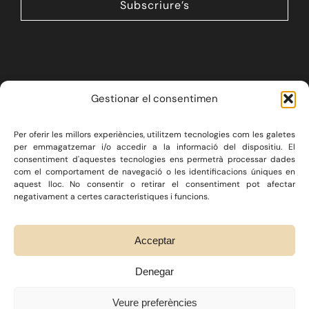
Subscriure’s
Gestionar el consentimen
Per oferir les millors experiències, utilitzem tecnologies com les galetes
LA FIRMA
SERVEIS JURÍDICS
per emmagatzemar i/o accedir a la informació del dispositiu. El
consentiment d'aquestes tecnologies ens permetrà processar dades
DRET IMMOBILIARI
com el comportament de navegació o les identificacions úniques en
CONSULTORIA ECONÒMICA
BLOG
CONTACTE
aquest lloc. No consentir o retirar el consentiment pot afectar
negativament a certes característiques i funcions.
Twitter
/
Instagram
/
Linkedin
Acceptar
Denegar
© COPYRIGHT 2026 RAMIÓ ADVOCATS /
NOTA LEGAL
/
POLÍTICA DE
Veure preferències