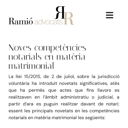
Skip
to
content
Toggl
Navig
Noves competències
notarials en matèria
matrimonial
La Firma
L
a llei 15/2015, de 2 de juliol, sobre la jurisdicció
voluntària ha
introduït
novetats significatives, atès
Serveis Jurídics
que ha permès que actes que fins llavors es
realitz
av
en en l’
à
mbit
administratiu
o judicial, a
partir d’ara
es puguin realitzar davant
de
notari;
Dret Immobiliari
essent les principals novetats en les competències
notarials en matèria matrimonial les següents:
Consultoria Econòmica