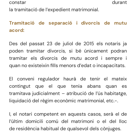
constar durant
la
tramitació
de
l’expedient
matrimonial
.
Tramitació de separació i divorcis de mutu
acord
:
Des del passat 23 de juliol de 2015 els notaris ja
poden tramitar divorcis, si bé únicament podran
tramitar
els divorcis de mutu acord i sempre i
quan
no existeix
i
n fills menors d’
edat
o incapacitats
.
E
l conveni regulador ha
urà
de tenir el mateix
contingut que el que tenia abans quan es
tramitava
judicialment
– atribució
de l’
ús habitatge,
liquidació del rè
gim econòmic matrim
onial, etc.
-.
I, el notari
competent en aquests casos,
serà el de
l’
últim
domicili
comú del
matrimoni
o el de
l
lloc
de
residència habitual de qualsevol dels cònjuges.