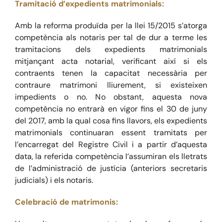
Tramitació
d’expedients matrimonial
s:
Amb la reforma produïda per la llei 15/2015 s’atorga
Blog
competència als notaris per tal de dur a terme les
tramitacions dels expedients matrimonials
Contacte
mitjançant acta notarial
,
verificant així si els
contraents tenen la
capacitat necessària per
contra
ure matrimoni lliurement,
si existeixen
impedients o no. N
o obstant
,
aquesta nova
competè
ncia no entra
rà
en vigor fins el 30 de juny
del 2017, amb la qual cosa
fins llavors,
els expedients
matrimonials continuaran essent tramitats per
l’encarregat del Registre Civil i a partir d’aquesta
data, la referida competència l’assumiran els lletrats
de l’administ
r
ació de justícia (
anteriors
secretaris
judicials) i els notaris.
Celebració
de matrimonis: