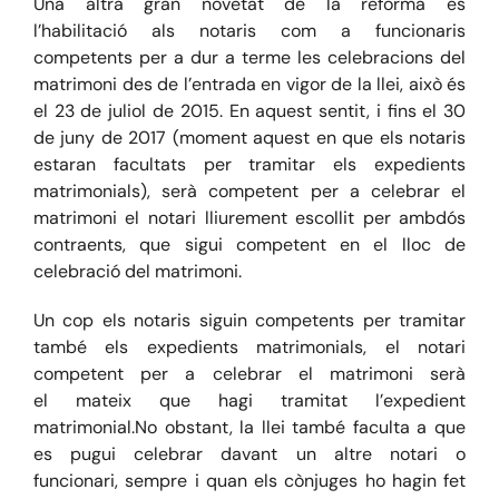
Una altra
gran novetat de la reforma
és
l’
habilitació
als notaris com a funcionaris
compete
nts per a dur a terme les celebracions
d
el
matrimoni
des de l’ent
rada en vigor de la llei, això é
s
el 23 de juliol de 2015.
En aquest s
entit
,
i fins el 30
de juny de 2
017 (moment aquest en que els notaris
estaran facultats per tramitar els expedients
matrimonials), serà competent
per a celebrar el
matrimoni el
notari
lliurement
escollit
per ambdós
contraents
,
que sigui competent en el lloc de
celebració del matrimoni.
Un
cop els notaris sigui
n
competent
s
per
tram
i
t
ar
també els expedients matrimonials, el notari
competent per a celebrar el matrimoni serà
el
mateix
que hagi tramitat l’expedient
matrimonial.
No obstant
,
la llei també faculta a que
es
p
ug
u
i
celebrar davant un altre notari o
funcionari,
sempre i quan
els cònjuges
ho hagin fet