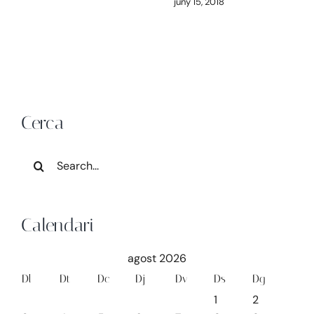
juny 15, 2018
Cerca
Search
for:
Calendari
agost 2026
Dl
Dt
Dc
Dj
Dv
Ds
Dg
1
2