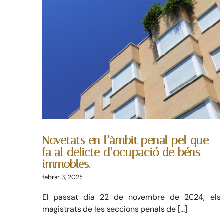
Skip
to
content
Novetats en l’àmbit
penal pel que fa al
delicte d’ocupació de
béns immobles.
Dret immobiliari
Penal
Novetats en l’àmbit penal pel que
fa al delicte d’ocupació de béns
immobles.
febrer 3, 2025
El passat dia 22 de novembre de 2024, el
magistrats de les seccions penals de [...]