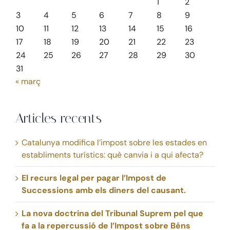
1
2
3
4
5
6
7
8
9
10
11
12
13
14
15
16
17
18
19
20
21
22
23
24
25
26
27
28
29
30
31
« març
Articles recents
Catalunya modifica l’impost sobre les estades en
establiments turístics: què canvia i a qui afecta?
El recurs legal per pagar l’Impost de
Successions amb els diners del causant.
La nova doctrina del Tribunal Suprem pel que
fa a la repercussió de l’Impost sobre Béns