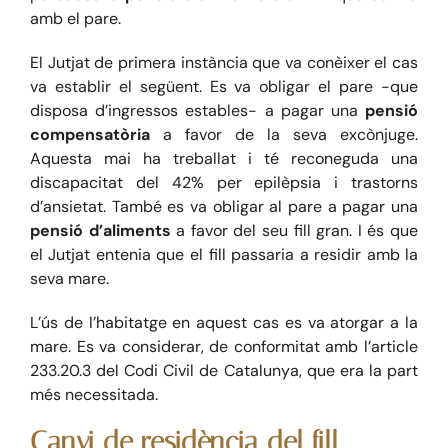
amb el pare.
Blog
El Jutjat de primera instància que va conèixer el cas
va establir el següent. Es va obligar el pare -que
disposa d’ingressos estables- a pagar una
pensió
Contacte
compensatòria
a favor de la seva excònjuge.
Aquesta mai ha treballat i té reconeguda una
discapacitat del 42% per epilèpsia i trastorns
d’ansietat. També es va obligar al pare a pagar una
pensió d’aliments
a favor del seu fill gran. I és que
el Jutjat entenia que el fill passaria a residir amb la
seva mare.
L’ús de l’habitatge en aquest cas es va atorgar a la
mare. Es va considerar, de conformitat amb l’article
233.20.3 del Codi Civil de Catalunya, que era la part
més necessitada.
Canvi de residència del fill