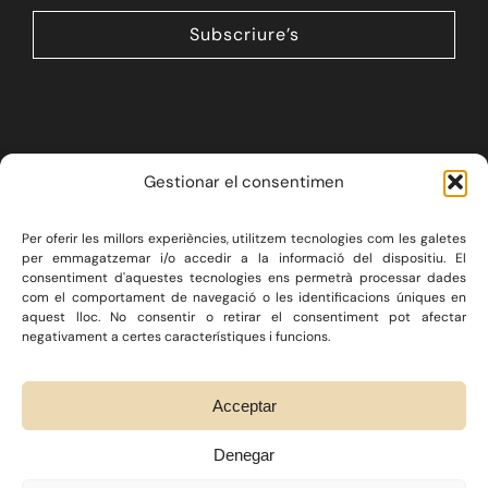
Subscriure’s
Gestionar el consentimen
Per oferir les millors experiències, utilitzem tecnologies com les galetes
LA FIRMA
SERVEIS JURÍDICS
per emmagatzemar i/o accedir a la informació del dispositiu. El
consentiment d'aquestes tecnologies ens permetrà processar dades
DRET IMMOBILIARI
com el comportament de navegació o les identificacions úniques en
CONSULTORIA ECONÒMICA
BLOG
CONTACTE
aquest lloc. No consentir o retirar el consentiment pot afectar
negativament a certes característiques i funcions.
Twitter
/
Instagram
/
Linkedin
Acceptar
Denegar