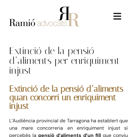
Skip
to
content
Toggl
Navig
Extinció de la pensió
d’aliments per enriquiment
injust
La Firma
Extinció de la pensió d’aliments
Serveis Jurídics
quan concorri un enriquiment
injust
Dret Immobiliari
L’Audiència provincial de Tarragona ha establert que
una mare concorreria en enriquiment injust si
Consultoria Econòmica
percebés la
pensió d’aliments d’un fill
que conviu