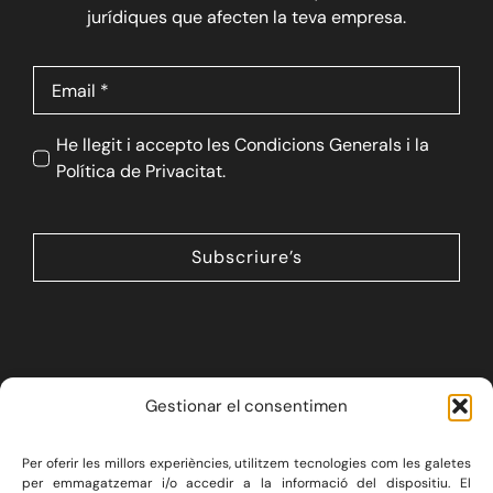
jurídiques que afecten la teva empresa.
He llegit i accepto les Condicions Generals i la
Política de Privacitat.
Subscriure’s
Gestionar el consentimen
Per oferir les millors experiències, utilitzem tecnologies com les galetes
LA FIRMA
SERVEIS JURÍDICS
per emmagatzemar i/o accedir a la informació del dispositiu. El