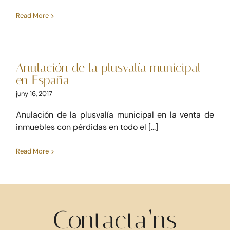
Read More
Anulación de la plusvalía
municipal en España
Anulación de la plusvalía municipal
Derecho inmobiliario
Impuestos
Noticias
en España
juny 16, 2017
Anulación de la plusvalía municipal en la venta de
inmuebles con pérdidas en todo el [...]
Read More
Contacta’ns