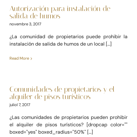
humos
Autorización para instalación de
Civil
Derecho inmobiliario
salida de humos
novembre 3, 2017
¿La comunidad de propietarios puede prohibir la
instalación de salida de humos de un local [...]
Read More
Comunidades de
propietarios y el alquiler de
pisos turísticos
Comunidades de propietarios y el
Derecho inmobiliario
alquiler de pisos turísticos
juliol 7, 2017
¿Las comunidades de propietarios pueden prohibir
el alquiler de pisos turísticos? [dropcap color=""
boxed="yes" boxed_radius="50%" [...]