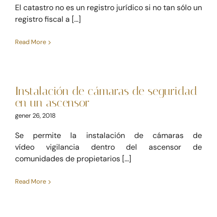
El catastro no es un registro jurídico si no tan sólo un
registro fiscal a [...]
Read More
Instalación de cámaras de
seguridad en un ascensor
Instalación de cámaras de seguridad
Comunidad de propietarios
Derecho inmobiliario
en un ascensor
gener 26, 2018
Se permite la instalación de cámaras de
vídeo vigilancia dentro del ascensor de
comunidades de propietarios [...]
Read More
Autorización para
instalación de salida de