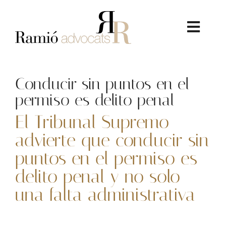
Skip
to
content
Toggl
Navig
Conducir sin puntos en el
permiso es delito penal
El Tribunal Supremo
La Firma
advierte que conducir sin
puntos en el permiso es
Serveis Jurídics
delito penal y no solo
Dret Immobiliari
una falta administrativa
Consultoria Econòmica