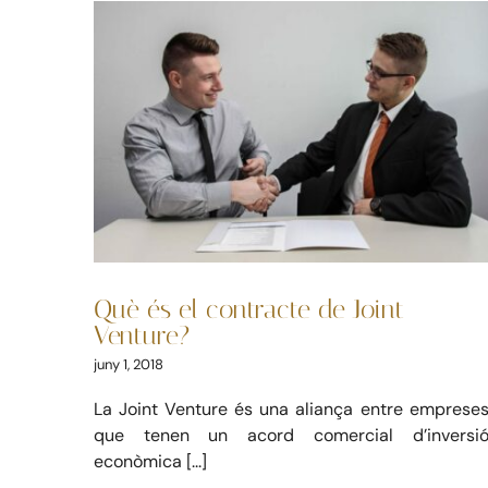
Skip
to
content
Què és el contracte
de Joint Venture?
Civil
Mercantil
Què és el contracte de Joint
Venture?
juny 1, 2018
La Joint Venture és una aliança entre emprese
que tenen un acord comercial d’inversi
econòmica [...]