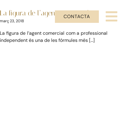
comercial
La figura de l’agent comercial
Mercantil
CONTACTA
Togg
març 23, 2018
La figura de l’agent comercial com a professional
Navi
independent és una de les fórmules més [...]
La Firma
Serveis Jurídics
Dret Immobiliari