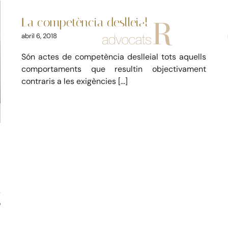
deslleial
La competència deslleial
Laboral
Mercantil
abril 6, 2018
Són actes de competència deslleial tots aquells
comportaments que resultin objectivament
contraris a les exigències [...]
s
ó