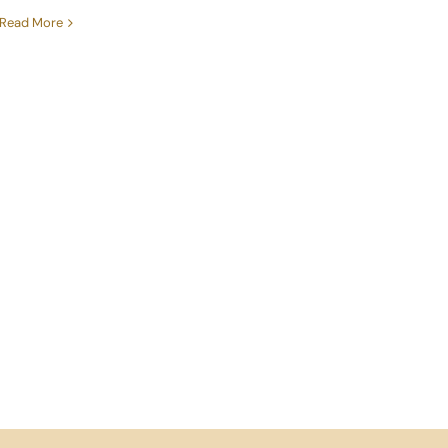
Consultoria Econòmica
Read More
Blog
Contacte