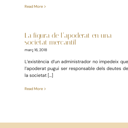
Read More
La figura de l’apoderat
en una societat
mercantil
La figura de l’apoderat en una
Mercantil
societat mercantil
març 16, 2018
L’existència d’un administrador no impedeix qu
l’apoderat pugui ser responsable dels deutes d
la societat [...]
Read More