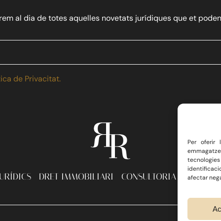
em al dia de totes aquelles novetats jurídiques que et poden
tica de Privacitat.
Per oferir
emmagatzema
tecnologies
identificac
JURÍDICS
DRET IMMOBILIARI
CONSULTORIA ECONÒMIC
afectar nega
Ac