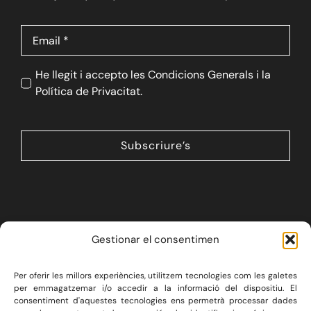
He llegit i accepto les Condicions Generals i la
Política de Privacitat.
Subscriure’s
Gestionar el consentimen
Per oferir les millors experiències, utilitzem tecnologies com les galetes
LA FIRMA
SERVEIS JURÍDICS
per emmagatzemar i/o accedir a la informació del dispositiu. El
consentiment d'aquestes tecnologies ens permetrà processar dades
DRET IMMOBILIARI