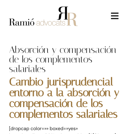
Skip
to
content
Toggl
Navig
Absorción y compensación
de los complementos
salariales
La Firma
Cambio jurisprudencial
entorno a la absorción y
Serveis Jurídics
compensación de los
complementos salariales
Dret Immobiliari
[dropcap color=»» boxed=»yes»
Consultoria Econòmica