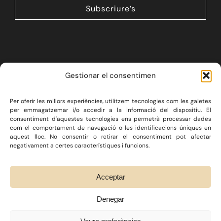
Subscriure’s
Gestionar el consentimen
Per oferir les millors experiències, utilitzem tecnologies com les galetes
LA FIRMA
SERVEIS JURÍDICS
per emmagatzemar i/o accedir a la informació del dispositiu. El
consentiment d'aquestes tecnologies ens permetrà processar dades
DRET IMMOBILIARI
com el comportament de navegació o les identificacions úniques en
CONSULTORIA ECONÒMICA
BLOG
CONTACTE
aquest lloc. No consentir o retirar el consentiment pot afectar
negativament a certes característiques i funcions.
Twitter
/
Instagram
/
Linkedin
Acceptar
Denegar
© COPYRIGHT 2026 RAMIÓ ADVOCATS /
NOTA LEGAL
/
POLÍTICA DE