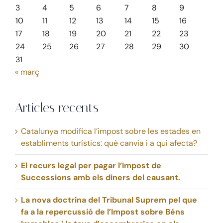
3
4
5
6
7
8
9
10
11
12
13
14
15
16
17
18
19
20
21
22
23
24
25
26
27
28
29
30
31
« març
Articles recents
Catalunya modifica l’impost sobre les estades en
establiments turístics: què canvia i a qui afecta?
El recurs legal per pagar l’Impost de
Successions amb els diners del causant.
La nova doctrina del Tribunal Suprem pel que
fa a la repercussió de l’Impost sobre Béns