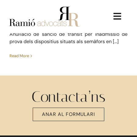
trànsit
Skip
to
Anul·lació de sanció de trànsit
Administratiu
content
Toggl
febrer 2, 2018
Navig
Anul·lació de sanció de trànsit per inadmissió de
prova dels dispositius situats als semàfors en [...]
Read More
La Firma
Contacta’ns
Serveis Jurídics
Dret Immobiliari
ANAR AL FORMULARI
Consultoria Econòmica