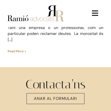
Skip
Civil
to
Com reclamar un deute
content
Toggl
setembre 29, 2017
Navig
Tant una empresa o un professional, com un
particular poden reclamar deutes La morositat és
[...]
Read More
La Firma
Serveis Jurídics
Contacta’ns
Dret Immobiliari
ANAR AL FORMULARI
Consultoria Econòmica