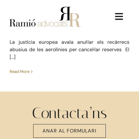
Skip
reserves
to
Recàrrecs abusius de les aerolínies
Consum
Taxes
content
Toggl
per cancel·lar reserves
juliol 14, 2017
Navig
La justícia europea avala anul·lar els recàrrecs
abusius de les aerolínies per cancel·lar reserves El
[...]
Read More
La Firma
Serveis Jurídics
Contacta’ns
Dret Immobiliari
ANAR AL FORMULARI
Consultoria Econòmica