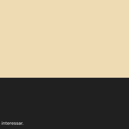
Consultoria Econòmica
Blog
Contacte
 interessar.