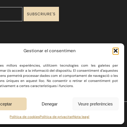
Gestionar el consentimen
 les millors experiències, utilitzem tecnologies com les galetes per
r i/o accedir a la informació del dispositiu. El consentiment d'aquestes
 ens permetrà processar dades com el comportament de navegació o les
ions úniques en aquest lloc. No consentir o retirar el consentiment pot
A
BLOG
CONTACTE
tivament a certes característiques i funcions.
ceptar
Denegar
Veure preferències
 COOKIES
/ DISSENYAT I DESENVOLUPAT PER
FAST DIGITAL WS
Política de cookies
Política de privacitat
Nota legal