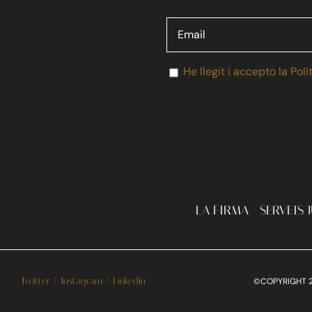
He llegit i accepto la Polí
LA FIRMA
SERVEIS 
Twitter
/
Instagram
/
Linkedin
©COPYRIGHT 