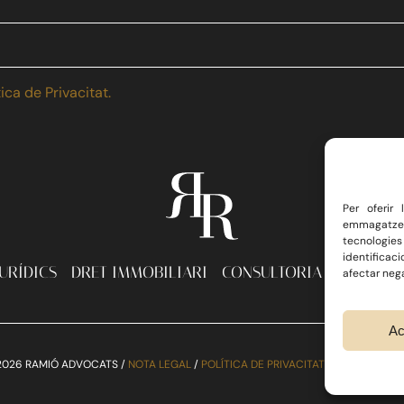
tica de Privacitat.
Per oferir
emmagatzema
tecnologies
identificac
JURÍDICS
DRET IMMOBILIARI
CONSULTORIA ECONÒMIC
afectar nega
Ac
2026 RAMIÓ ADVOCATS /
NOTA LEGAL
/
POLÍTICA DE PRIVACITAT
/
POLÍTICA DE