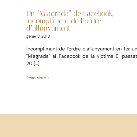
incompliment de
Skip
to
l’ordre d’allunyament
Un “M’agrada” de Facebook,
content
incompliment de l’ordre
Noticies
Penal
d’allunyament
gener 8, 2018
Incompliment de l'ordre d'allunyament en fer u
"M'agrada" al Facebook de la víctima El passa
20 [...]
Read More