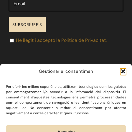
He llegit i accepto la Política de Privacitat.
Gestionar el consentimen
Per oferir les millors experiències, utilitzem tecnologies com les galetes
LA FIRMA
SERVEIS JURÍDICS
per emmagatzemar i/o accedir a la informació del dispositiu. El
consentiment d'aquestes tecnologies ens permetrà processar dades
DRET IMMOBILIARI
com el comportament de navegació o les identificacions úniques en
CONSULTORIA ECONÒMICA
BLOG
CONTACTE
aquest lloc. No consentir o retirar el consentiment pot afectar
negativament a certes característiques i funcions.
Twitter
/
Instagram
/
Linkedin
Acceptar