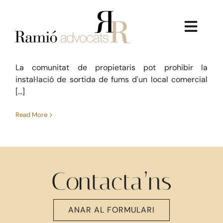
de sortida de fums
Skip
to
Autorització per instal·lació de
Civil
Dret immobiliari
content
Toggl
sortida de fums
novembre 3, 2017
Navig
La comunitat de propietaris pot prohibir la
instal·lació de sortida de fums d'un local comercial
[...]
Read More
La Firma
Serveis Jurídics
Contacta’ns
Dret Immobiliari
ANAR AL FORMULARI
Consultoria Econòmica