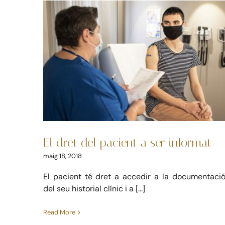
Skip
to
content
El dret del pacient a
ser informat
Dret sanitari
El dret del pacient a ser informat
maig 18, 2018
El pacient té dret a accedir a la documentaci
del seu historial clínic i a [...]
Read More