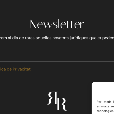
Newsletter
em al dia de totes aquelles novetats jurídiques que et poden
tica de Privacitat.
Per oferir
emmagatzema
tecnologies