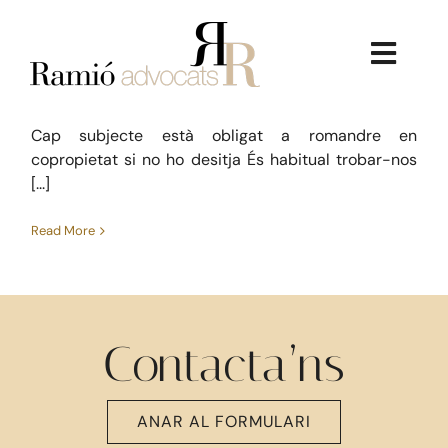
copropietat)
Skip
to
L’extinció del condomini (o
Civil
content
Toggl
copropietat)
febrer 9, 2018
Navig
Cap subjecte està obligat a romandre en
copropietat si no ho desitja És habitual trobar-nos
[...]
Read More
La Firma
Serveis Jurídics
Contacta’ns
Dret Immobiliari
ANAR AL FORMULARI
Consultoria Econòmica